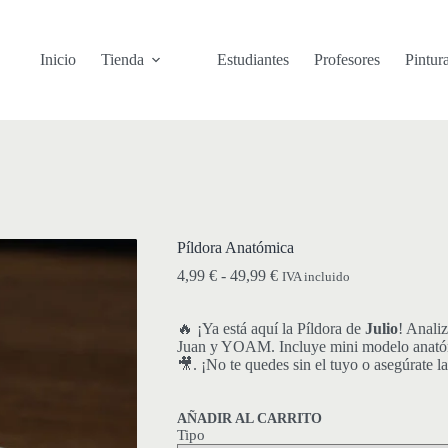
Inicio
Tienda
Estudiantes
Profesores
Pintur
Píldora Anatómica
Rango
4,99
€
-
49,99
€
IVA incluido
de
precios:
🔥 ¡Ya está aquí la Píldora de
desde
Julio
! Anal
Juan y YOAM. Incluye mini modelo anatómi
4,99 €
🎥. ¡No te quedes sin el tuyo o asegúrate l
hasta
49,99 €
AÑADIR AL CARRITO
Tipo