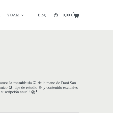
a
YOAM
Blog
0,00
€
Carro
de
compra
izamos
la mandíbula
🦷 de la mano de Dani San
co 🧩, tips de estudio 📝 y contenido exclusivo
a suscripción anual! 🚀💊