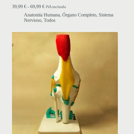
Rango
39,99
€
-
69,99
€
IVA incluido
de
Anatomía Humana
,
Órgano Completo
,
Sistema
precios:
Nervioso
,
Todos
desde
39,99 €
hasta
69,99 €