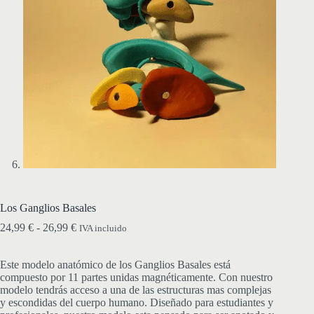
Los Ganglios Basales
Rango
24,99
€
-
26,99
€
IVA incluido
de
precios:
Este modelo
anatómico
desde
de
los
Ganglios Basales
está
compuesto por
11 partes unidas magnéticamente
24,99 €
.
Con nuestro
modelo tendrás acceso a una de las estructuras mas complejas
hasta
y escondidas del cuerpo humano. Diseñado
26,99 €
para estudiantes y