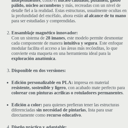
independientes
, como el
núcleo caudado, putamen, globo
pálido, núcleo accumbens
y más, recreadas con un nivel de
detalle fiel a la realidad. Estas estructuras, usualmente ocultas en
la profundidad del encéfalo, ahora están
al alcance de tu mano
para ser estudiadas y comprendidas.
Ensamblaje magnético innovador:
Con un sistema de
28 imanes
, este modelo permite desmontar
cada componente de manera
intuitiva y segura
. Este enfoque
modular facilita el acceso a las áreas más recónditas, lo que
convierte esta maqueta en una herramienta ideal para la
exploración anatómica
.
Disponible en dos versiones:
Edición personalizable en PLA:
impresa en material
resistente, sostenible y ligero
, con acabado mate perfecto para
colorear con pinturas acrílicas o rotuladores permanentes
.
Edición a color:
para quienes prefieran tener las estructuras
diferenciadas
sin necesidad de pintarlas
, lista para usar
directamente como
recurso educativo
.
Diseño práctico y adaptable: